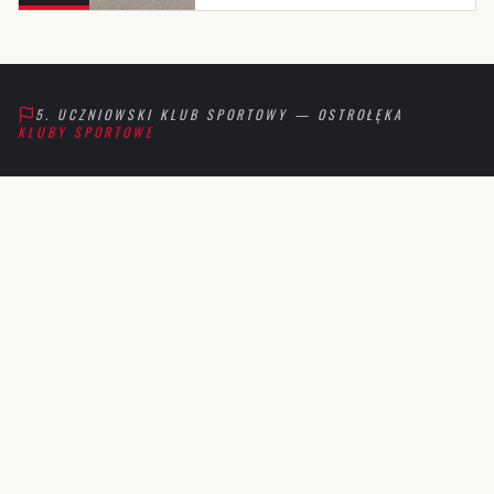
410 Ostrołęka, Polska
5. UCZNIOWSKI KLUB SPORTOWY
—
OSTROŁĘKA
KLUBY SPORTOWE