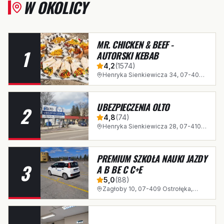
W OKOLICY
MR. CHICKEN & BEEF -
1
AUTORSKI KEBAB
4,2
(
1574
)
Henryka Sienkiewicza 34, 07-409
Ostrołęka, Polska
UBEZPIECZENIA OLTO
2
4,8
(
74
)
Henryka Sienkiewicza 28, 07-410
Ostrołęka, Polska
PREMIUM SZKOŁA NAUKI JAZDY
3
A B BE C C+E
5,0
(
88
)
Zagłoby 10, 07-409 Ostrołęka,
Polska