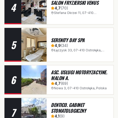
SALON FRYZJERSKI VENUS
4
4,7
(
70
)
Stefana Okrzei 11, 07-410
Ostrołęka, Polska
SERENITY DAY SPA
5
4,9
(
34
)
Łęczysk 33, 07-410 Ostrołęka,
Polska
ASC. USŁUGI MOTORYZACYJNE.
6
MALON A.
4,7
(
69
)
Nowa 3, 07-410 Ostrołęka, Polska
DENTICO. GABINET
7
STOMATOLOGICZNY
4,1
(
9
)