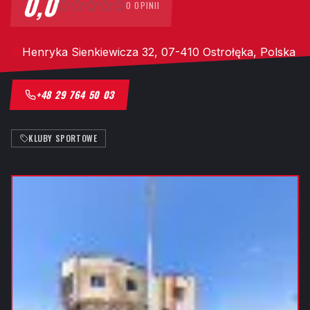
0,0
0
OPINII
Henryka Sienkiewicza 32, 07-410 Ostrołęka, Polska
+48 29 764 50 03
KLUBY SPORTOWE