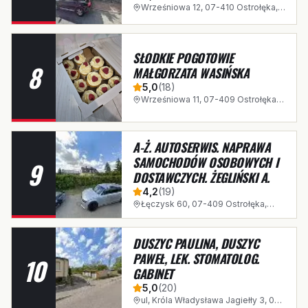
Wrześniowa 12, 07-410 Ostrołęka,
Polska
SŁODKIE POGOTOWIE
8
MAŁGORZATA WASIŃSKA
5,0
(
18
)
Wrześniowa 11, 07-409 Ostrołęka,
Polska
A-Ż. AUTOSERWIS. NAPRAWA
SAMOCHODÓW OSOBOWYCH I
9
DOSTAWCZYCH. ŻEGLIŃSKI A.
4,2
(
19
)
Łęczysk 60, 07-409 Ostrołęka,
Polska
DUSZYC PAULINA, DUSZYC
PAWEŁ, LEK. STOMATOLOG.
10
GABINET
5,0
(
20
)
ul, Króla Władysława Jagiełły 3, 07-